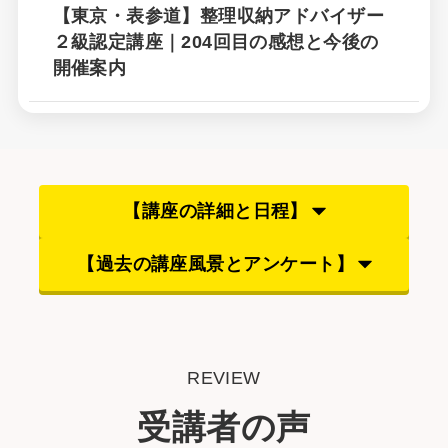
【東京・表参道】整理収納アドバイザー
２級認定講座｜204回目の感想と今後の
開催案内
整理収納アドバイザー２級認定講座とは
講師について
受講生の感想
【講座の詳細と
日程】
講座詳細
【過去の講座風景とアンケート】
開催日程
REVIEW
過去の講座
受講者の声
よくある質問