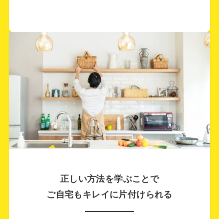
ＫＮさま
整理収納アドバイザー2級認定講座
体系立てて理論や定義、言業(用語)のちが
いが理解できた。なぜ人は物を「入れ」
「出せない」のかなどの真理にもせまった
正しい方法を学ぶことで
講義が興味深かった。
ご自宅もキレイに片付けられる