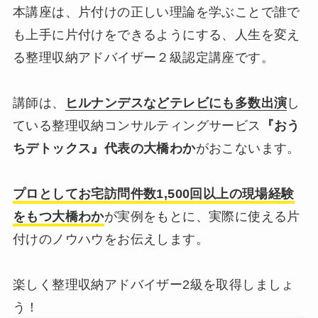
本講座は、片付けの正しい理論を学ぶことで誰で
も上手に片付けをできるようにする、人生を変え
たくさんの情報量と理論が難しかったので
る整理収納アドバイザー２級認定講座です。
頭がパンクしそうです。 自分の片づけが
実践できるか不安ですが、復習しながら整
講師は、
ヒルナンデスなどテレビにも多数出演
し
理収納をがんばってみたいと思いました。
ている整理収納コンサルティングサービス
『おう
講座は丁寧に分かりやすく説明して下さり
ちデトックス』代表の大橋わか
がおこないます。
とても楽しかったです。 ありがとうござ
いました。
プロとしてお宅訪問件数1,500回以上の現場経験
をもつ大橋わか
が実例をもとに、実際に使える片
付けのノウハウをお伝えします。
楽しく整理収納アドバイザー2級を取得しましょ
う！