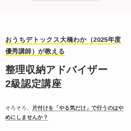
事例なども混じえながらお話しいただきと
ても分かりやすかったです。家族にも今日
学んだことを教えながらキレイな部屋づく
りを心がけたいと思います。本日は貴重な
おうちデトックス大橋わか（
2025年度
お時間をいただきありがとうございまし
優秀講師
）が教える
た！
整理収納アドバイザー
2級認定講座
そろそろ、
片付けを「やる気だけ」で行うのはや
ＹＭ さま
めにしませんか？
整理収納アドバイザー2級認定講座