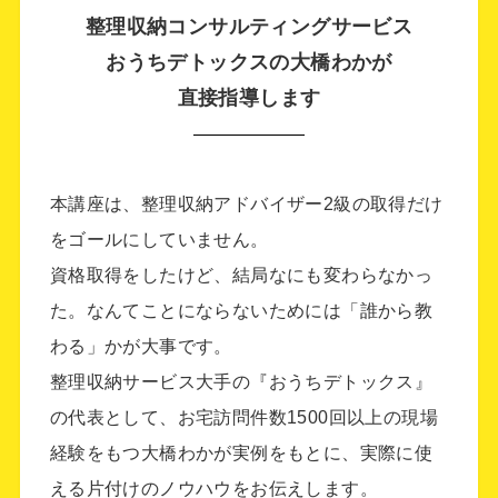
考えを変えてみることができそうです。ど
整理収納コンサルティングサービス
うもありがとうございました。
おうちデトックスの大橋わかが
直接指導します
本講座は、整理収納アドバイザー2級の取得だけ
をゴールにしていません。
資格取得をしたけど、結局なにも変わらなかっ
ＭＴ さま
た。なんてことにならないためには「誰から教
整理収納アドバイザー2級認定講座
わる」かが大事です。
整理収納サービス大手の『おうちデトックス』
の代表として、お宅訪問件数1500回以上の現場
捨てる事への迷いが少し晴れた気がしま
経験をもつ大橋わかが実例をもとに、実際に使
す。思いきって参加して良かったです。
える片付けのノウハウをお伝えします。