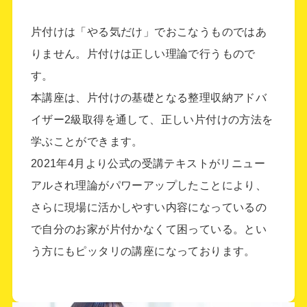
片付けは「やる気だけ」でおこなうものではあ
りません。片付けは正しい理論で行うもので
す。
本講座は、片付けの基礎となる整理収納アドバ
ＳＭ さま
イザー2級取得を通して、正しい片付けの方法を
整理収納アドバイザー2級認定講座
学ぶことができます。
2021年4月より公式の受講テキストがリニュー
アルされ理論がパワーアップしたことにより、
とても分かりやすかった。学習環境が良
さらに現場に活かしやすい内容になっているの
く、ねむくなる、集中できないといったこ
で自分のお家が片付かなくて困っている。とい
とがなかった。ラベリングの大切さが分か
う方にもピッタリの講座になっております。
った。PCのフォルダには分かりやすく名
前をつけるよう意識していたが、引出しに
は全くしていなかったので、これからは同