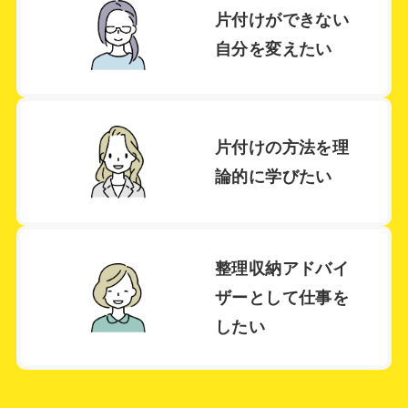
片付けができない
自分を変えたい
ＭＭ さま
片付けの方法を
理
整理収納アドバイザー2級認定講座
論的に学びたい
先生のご経験談豊富に、テキストを解説し
て頂き、とても理解しやすかったです。た
整理収納アドバイ
だ片付ける、一時的にきれいにするだけで
ザーとして仕事を
なく、“どういう状態にしたいが”という問
したい
いや、その人の動作から、片付け方を考え
られているところが、大変勉強になりまし
た。私も人によりそって片付けられる人に