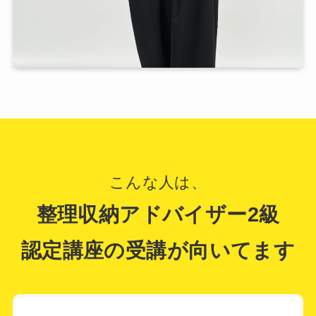
ＨＴ さま
整理収納アドバイザー2級認定講座
本日はありがとうございました！外部講座
こんな人は、
は毎年受けているのですが、初めて受けて
よかった！と思える内容でした。私生活お
整理収納アドバイザー2級
よび仕事面でも役立つ内容が多く、とても
認定講座の受講が向いてます
参考になりました。